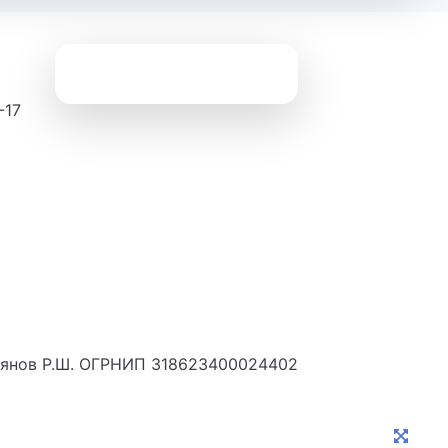
-17
Описание решения, стоимость
Кастомизация решения под себя
Скачать презентацию (PDF)
Разработано на базе Falcon Space
янов Р.Ш. ОГРНИП 318623400024402