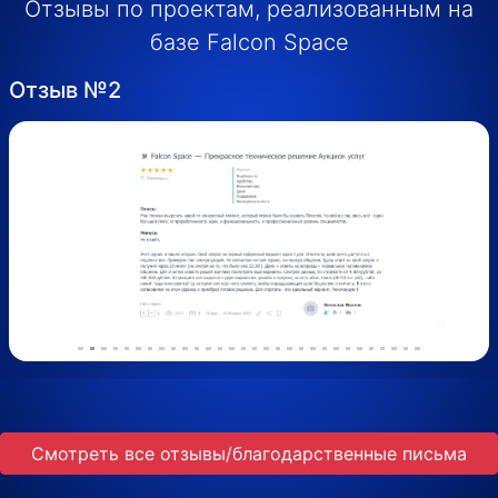
Отзывы по проектам, реализованным на
базе Falcon Space
Отзыв №2
Назад
Впе
Смотреть все отзывы/благодарственные письма